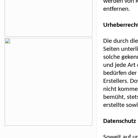
werden von R
entfernen.
Urheberrech
Die durch die
Seiten unterl
solche gekenn
und jede Art
bedürfen der
Erstellers. D
nicht kommerz
bemüht, stet
erstellte sow
Datenschutz
Soweit auf u