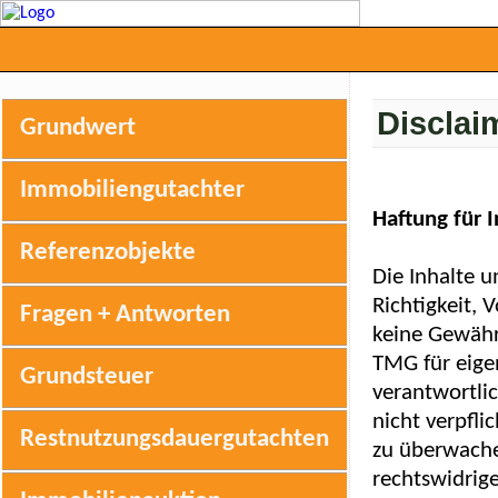
Disclai
Grundwert
Immobiliengutachter
Haftung für I
Referenzobjekte
Die Inhalte u
Richtigkeit, 
Fragen + Antworten
keine Gewähr
TMG für eige
Grundsteuer
verantwortlic
nicht verpfli
Restnutzungsdauergutachten
zu überwache
rechtswidrige