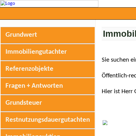
Immobil
Grundwert
Immobiliengutachter
Sie suchen e
Referenzobjekte
Öffentlich-r
Fragen + Antworten
Hier ist Her
Grundsteuer
Restnutzungsdauergutachten